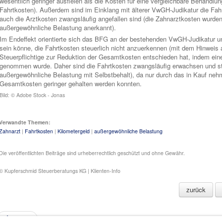
wesentlich geringer ausfielen als die Kosten für eine vergleichbare Behandlung
Fahrtkosten). Außerdem sind im Einklang mit älterer VwGH-Judikatur die Fah
auch die Arztkosten zwangsläufig angefallen sind (die Zahnarztkosten wurde
außergewöhnliche Belastung anerkannt).
Im Endeffekt orientierte sich das BFG an der bestehenden VwGH-Judikatur u
sein könne, die Fahrtkosten steuerlich nicht anzuerkennen (mit dem Hinweis au
Steuerpflichtige zur Reduktion der Gesamtkosten entschieden hat, indem ein
genommen wurde. Daher sind die Fahrtkosten zwangsläufig erwachsen und ste
außergewöhnliche Belastung mit Selbstbehalt), da nur durch das in Kauf nehm
Gesamtkosten geringer gehalten werden konnten.
Bild: © Adobe Stock - Jonas
Verwandte Themen:
Zahnarzt
|
Fahrtkosten
|
Kilometergeld
|
außergewöhnliche Belastung
Die veröffentlichten Beiträge sind urheberrechtlich geschützt und ohne Gewähr.
© Kupferschmid Steuerberatungs KG | Klienten-Info
zurück
Zurück