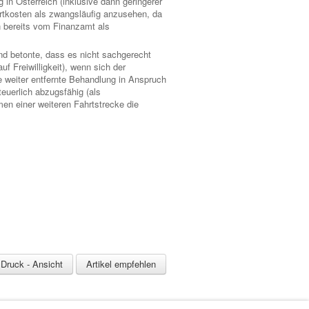
 in Österreich (inklusive dann geringerer
rtkosten als zwangsläufig anzusehen, da
n bereits vom Finanzamt als
nd betonte, dass es nicht sachgerecht
f Freiwilligkeit), wenn sich der
e weiter entfernte Behandlung in Anspruch
uerlich abzugsfähig (als
en einer weiteren Fahrtstrecke die
Druck - Ansicht
Artikel empfehlen