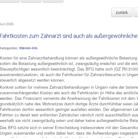
zurück
Juni 2026
Fahrtkosten zum Zahnarzt sind auch als außergewöhnliche
Kategorien:
Klienten-Info
Kosten für eine Zahnarztbehandlung können als außergewöhnliche Belastung 
sofern die Belastung außergewöhnlich ist, zwangsläufig erwächst und die wirt
Steuerpflichtigen wesentlich beeinträchtigt. Das BFG hatte sich (GZ RV/210
auseinanderzusetzen, ob auch die Fahrtkosten für Zahnarztbesuche in Ungar
steuerlich abgesetzt werden können.
Konkret sollten für mehrere Zahnarztbehandlungen in Ungarn nahe der österr
zusammenhängenden Kosten wie auch die Fahrtkosten (in Höhe des amtlichen
werden. Das Finanzamt verneinte die Anerkennung der Fahrtkosten mit dem Hi
grundsätzlich nahe des Wohnsitzes durch dortige Ärzte durchführbar seien (als
Fahrtkosten dorthin wesentlich geringer ausfallen würden. Der allgemeinen 
Fahrten zu derart weit entfernten Zahnärzten nämlich nicht ausschließlich a
weshalb sie nicht zwangsläufig seien und daher keine außergewöhnliche Bela
Das BFG setzte sich in seiner Entscheidung insbesondere mit den Gesamtko
Ungarn auseinander und stellte dabei fest, dass die Aufwendungen insgesam