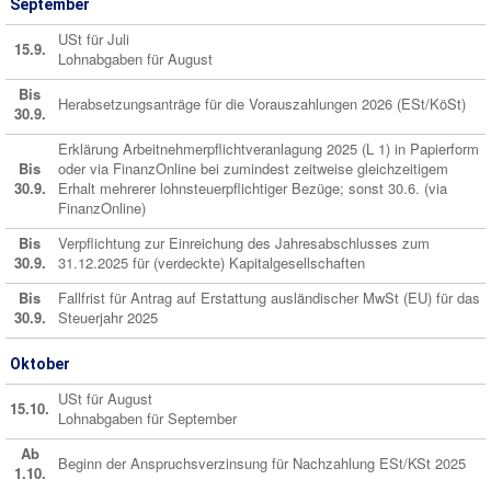
September
USt für Juli
15.9.
Lohnabgaben für August
Bis
Herabsetzungsanträge für die Vorauszahlungen 2026 (ESt/KöSt)
30.9.
Erklärung Arbeitnehmerpflichtveranlagung 2025 (L 1) in Papierform
Bis
oder via FinanzOnline bei zumindest zeitweise gleichzeitigem
30.9.
Erhalt mehrerer lohnsteuerpflichtiger Bezüge; sonst 30.6. (via
FinanzOnline)
Bis
Verpflichtung zur Einreichung des Jahresabschlusses zum
30.9.
31.12.2025 für (verdeckte) Kapitalgesellschaften
Bis
Fallfrist für Antrag auf Erstattung ausländischer MwSt (EU) für das
30.9.
Steuerjahr 2025
Oktober
USt für August
15.10.
Lohnabgaben für September
Ab
Beginn der Anspruchsverzinsung für Nachzahlung ESt/KSt 2025
1.10.