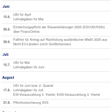
Juni
USt für April
15.6.
Lohnabgaben für Mai
Einreichungspflicht der Steuererklärungen 2025 (ESt/USt/KöSt)
30.6.
über FinanzOnline
Fallfrist für Antrag auf Rückholung ausländischer MwSt 2025 aus
30.6.
Nicht-EU-Ländern (nicht Großbritannien)
Juli
USt für Mai
15.7.
Lohnabgaben für Juni
August
USt für Juni bzw. 2. Quartal
17.8.
Lohnabgaben für Juli
ESt-Vorauszahlung 3. Viertel; KöSt-Vorauszahlung 3. Viertel
31.8.
Pflichtversicherung SVS