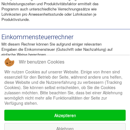
Nichtleistungszeiten und Produktivitätsfaktor ermittelt das
Programm auch unterschiedliche Verrechnungssätze wie
Lohnkosten pro Anwesenheitsstunde oder Lohnkosten je
Produktivstunde.
Einkommensteuerrechner
Mit diesem Rechner können Sie aufgrund einiger relevanten
Eingaben die Einkommensteuer (Gutschrift oder Nachzahlung) auf
einfache Weise berechnen.
Wir benutzen Cookies
Kreditrechner
Wir nutzen Cookies auf unserer Website. Einige von ihnen sind
essenziell für den Betrieb der Seite, während andere uns helfen,
Ein einfacher Kreditrechner, der aufgrund der Angabe von
diese Website und die Nutzererfahrung zu verbessern (Tracking
Kreditbetrag, Laufzeit und Zinshöhe die Rückzahlungsrate sowie die
Cookies). Sie können selbst entscheiden, ob Sie die Cookies
Gesamtrückzahlung berechnet.
zulassen möchten. Bitte beachten Sie, dass bei einer Ablehnung
womöglich nicht mehr alle Funktionalitäten der Seite zur
Verfügung stehen.
Startseite
Steuer-Rechner
Akzeptieren
A-9900 Lienz,
Ablehnen